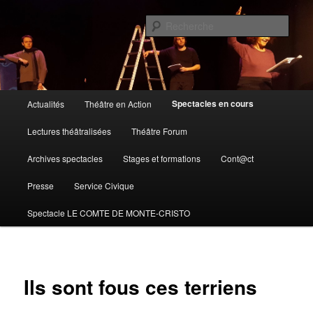
Compagnie théâtre en action – 16290 Moulidars
Rech
Théâtre en action
Menu
Spectacles en cours
Actualités
Théâtre en Action
Aller
principal
Lectures théâtralisées
Théâtre Forum
au
Archives spectacles
Stages et formations
Cont@ct
contenu
Presse
Service Civique
principal
Spectacle LE COMTE DE MONTE-CRISTO
Ils sont fous ces terriens