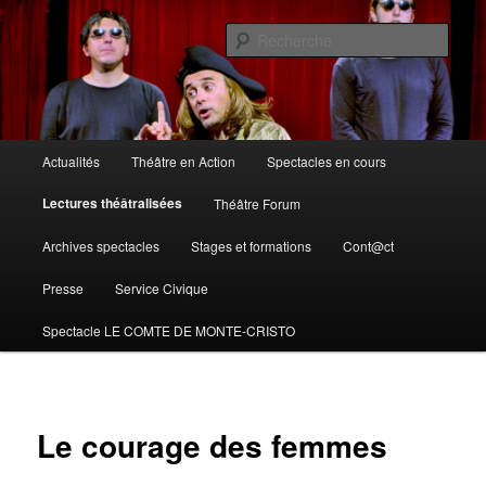
Compagnie théâtre en action – 16290 Moulidars
Rech
Théâtre en action
Menu
Actualités
Théâtre en Action
Spectacles en cours
Aller
principal
Lectures théâtralisées
Théâtre Forum
au
Archives spectacles
Stages et formations
Cont@ct
contenu
Presse
Service Civique
principal
Spectacle LE COMTE DE MONTE-CRISTO
Le courage des femmes