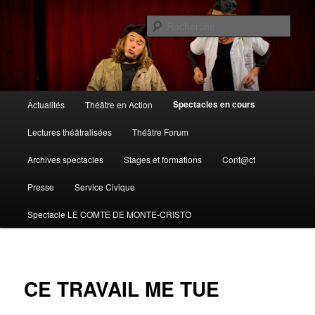
Compagnie théâtre en action – 16290 Moulidars
Rech
Théâtre en action
Menu
Spectacles en cours
Actualités
Théâtre en Action
Aller
principal
Lectures théâtralisées
Théâtre Forum
au
Archives spectacles
Stages et formations
Cont@ct
contenu
Presse
Service Civique
principal
Spectacle LE COMTE DE MONTE-CRISTO
CE TRAVAIL ME TUE